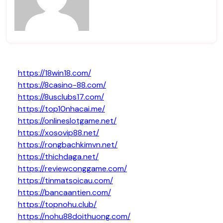
https://18win18.com/
https://8casino-88.com/
https://8usclubs17.com/
https://top10nhacai.me/
https://onlineslotgame.net/
https://xosovip88.net/
https://rongbachkimvn.net/
https://thichdaga.net/
https://reviewconggame.com/
https://tinmatsoicau.com/
https://bancaantien.com/
https://topnohu.club/
https://nohu88doithuong.com/