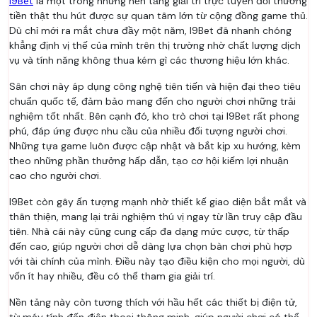
I9Bet
là một trong những nền tảng giải trí trực tuyến đổi thưởng
tiền thật thu hút được sự quan tâm lớn từ cộng đồng game thủ.
Dù chỉ mới ra mắt chưa đầy một năm, I9Bet đã nhanh chóng
khẳng định vị thế của mình trên thị trường nhờ chất lượng dịch
vụ và tính năng không thua kém gì các thương hiệu lớn khác.
Sân chơi này áp dụng công nghệ tiên tiến và hiện đại theo tiêu
chuẩn quốc tế, đảm bảo mang đến cho người chơi những trải
nghiệm tốt nhất. Bên cạnh đó, kho trò chơi tại I9Bet rất phong
phú, đáp ứng được nhu cầu của nhiều đối tượng người chơi.
Những tựa game luôn được cập nhật và bắt kịp xu hướng, kèm
theo những phần thưởng hấp dẫn, tạo cơ hội kiếm lợi nhuận
cao cho người chơi.
I9Bet còn gây ấn tượng mạnh nhờ thiết kế giao diện bắt mắt và
thân thiện, mang lại trải nghiệm thú vị ngay từ lần truy cập đầu
tiên. Nhà cái này cũng cung cấp đa dạng mức cược, từ thấp
đến cao, giúp người chơi dễ dàng lựa chọn bàn chơi phù hợp
với tài chính của mình. Điều này tạo điều kiện cho mọi người, dù
vốn ít hay nhiều, đều có thể tham gia giải trí.
Nền tảng này còn tương thích với hầu hết các thiết bị điện tử,