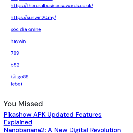
https://theruralbusinessawards.co.uk/
https://sunwin20.my/
xóc đĩa online
haywin
789
b52
tải go88
febet
You Missed
Pikashow APK Updated Features
Explained
Nanobanana2: A New Digital Revolution