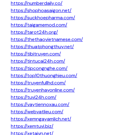
https://numberdaily.co/
https://shophoasaigon.net/
https://suckhoepharma.com/
https://taigamemod.com/
https://tarot24h.org/
https://thethaovietnamese.com/
https://thuatphongthuy.net/
https://tibitruyen.com/
https://tintucai24h.com/
https://tipcongnghe.com/
https://top10thuonghieu.com/
https://truyenfullhd.com/
https://truyenhayonline.com/
https://tuvi24h.com/
https://vaytiennoxau.com/
https://webvatlieu.com/
https://xemngayamlich.net/
https://xemtuvi.biz/
https://xetaivn.net/